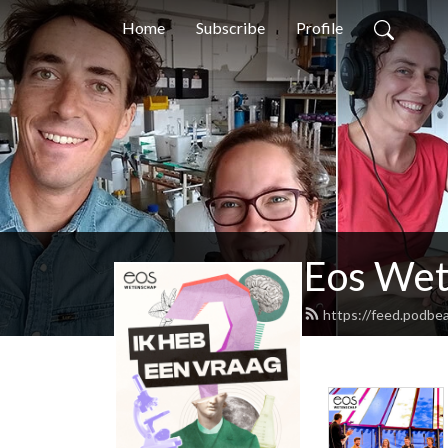
Home
Subscribe
Profile
Eos We
https://feed.podb