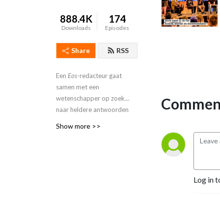
888.4K
174
Downloads
Episodes
Share
RSS
Een
Eos
-redacteur gaat
samen met een
wetenschapper op zoek
Comment
naar heldere antwoorden
op grote en kleine vragen.
Show more >>
Log in t